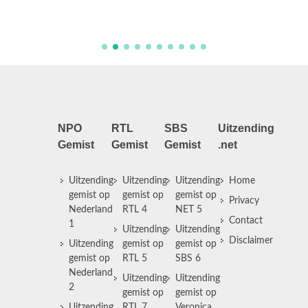
Mitchel
NPO
RTL
SBS
Uitzending
Gemist
Gemist
Gemist
.net
Uitzending
Uitzending
Uitzending
Home
gemist op
gemist op
gemist op
Privacy
Nederland
RTL 4
NET 5
Contact
1
Uitzending
Uitzending
Disclaimer
Uitzending
gemist op
gemist op
gemist op
RTL 5
SBS 6
Nederland
Uitzending
Uitzending
2
gemist op
gemist op
Uitzending
RTL 7
Veronica