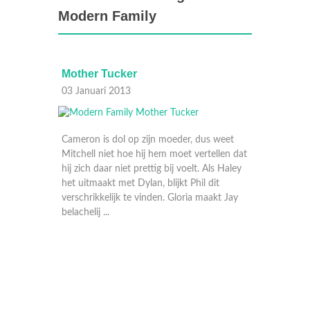
Modern Family
Mother Tucker
Manny
03 Januari 2013
02 Janu
Cameron is dol op zijn moeder, dus weet
Mitchell niet hoe hij hem moet vertellen dat
e
hij zich daar niet prettig bij voelt. Als Haley
loers als
het uitmaakt met Dylan, blijkt Phil dit
n Cam
verschrikkelijk te vinden. Gloria maakt Jay
 ki ...
belachelij ...
Terwijl 
komt om
kampt hi
wordt. 
elkaar 