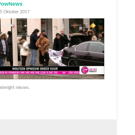
PowNews
PowNe
5 Oktober 2017
05 Oktobe
atenight nieuws.
Latenight 