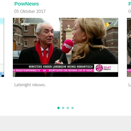
PowNews
05 Oktober 2017
0
Latenight nieuws.
L