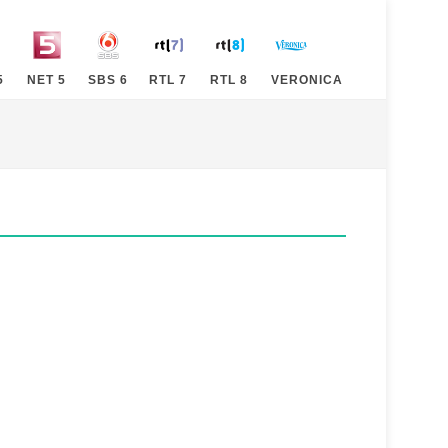
5
NET 5
SBS 6
RTL 7
RTL 8
VERONICA