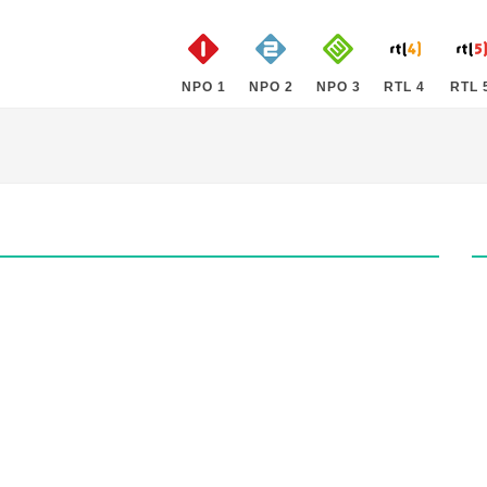
NPO 1
NPO 2
NPO 3
RTL 4
RTL 