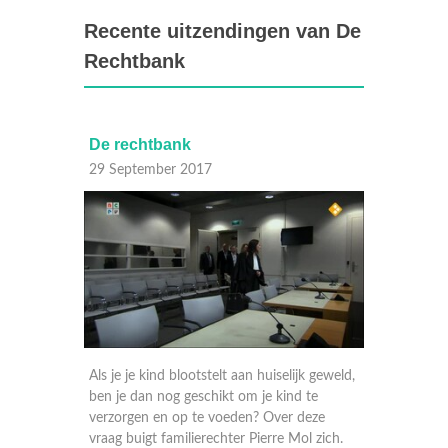
Recente uitzendingen van De
Rechtbank
De rechtbank
De re
29 September 2017
28 Sep
fkamer
Als je je kind blootstelt aan huiselijk geweld,
Een emo
 aantal
ben je dan nog geschikt om je kind te
van de 
-jarige
verzorgen en op te voeden? Over deze
zich be
vraag buigt familierechter Pierre Mol zich.