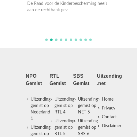
kindere
De Raad voor de Kinderbescherming heeft
onderne
He ...
aan de rechtbank gev ...
geleid. 
NPO
RTL
SBS
Uitzending
Gemist
Gemist
Gemist
.net
Uitzending
Uitzending
Uitzending
Home
gemist op
gemist op
gemist op
Privacy
Nederland
RTL 4
NET 5
Contact
1
Uitzending
Uitzending
Disclaimer
Uitzending
gemist op
gemist op
gemist op
RTL 5
SBS 6