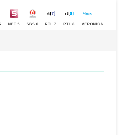
5
NET 5
SBS 6
RTL 7
RTL 8
VERONICA