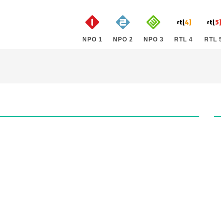
NPO 1
NPO 2
NPO 3
RTL 4
RTL 