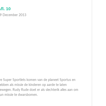
fl. 10
Afl. 9
9 December 2013
18 Decem
e Super Sportlets komen van de planeet Sportus en
ebben als missie de kinderen op aarde te laten
De Super S
ewegen. Rudy Rude doet er als slechterik alles aan om
hebben als
un missie te dwarsbomen.
bewegen. R
hun missi