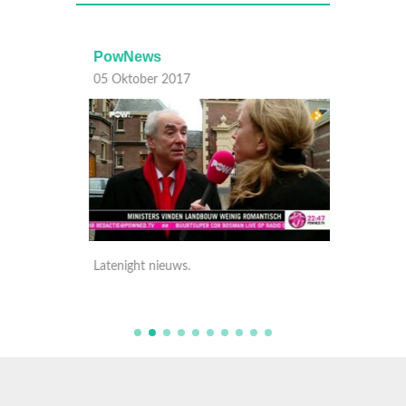
PowNews
PowN
05 Oktober 2017
05 Okt
Latenight nieuws.
Latenig