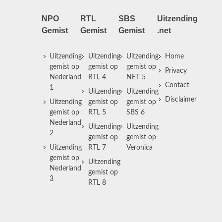
NPO
RTL
SBS
Uitzending
Gemist
Gemist
Gemist
.net
Uitzending
Uitzending
Uitzending
Home
gemist op
gemist op
gemist op
Privacy
Nederland
RTL 4
NET 5
Contact
1
Uitzending
Uitzending
Disclaimer
Uitzending
gemist op
gemist op
gemist op
RTL 5
SBS 6
Nederland
Uitzending
Uitzending
2
gemist op
gemist op
Uitzending
RTL 7
Veronica
gemist op
Uitzending
Nederland
gemist op
3
RTL 8