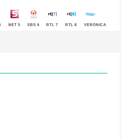
5
NET 5
SBS 6
RTL 7
RTL 8
VERONICA