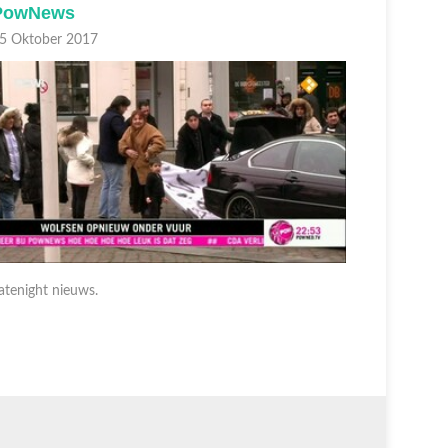
PowNews
PowNe
5 Oktober 2017
05 Oktobe
atenight nieuws.
Latenight 