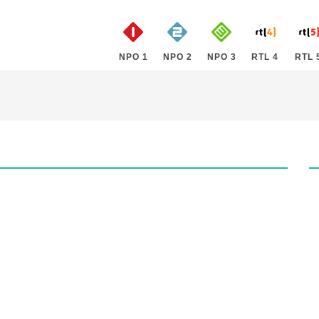
NPO 1
NPO 2
NPO 3
RTL 4
RTL 