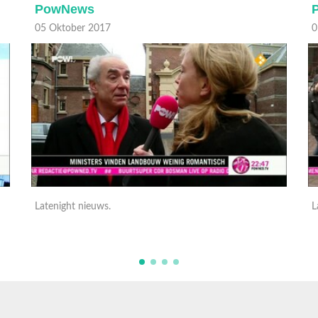
PowNews
05 Oktober 2017
0
Latenight nieuws.
L