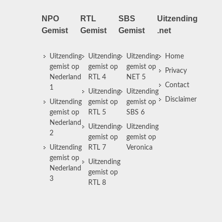
NPO
RTL
SBS
Uitzending
Gemist
Gemist
Gemist
.net
Uitzending
Uitzending
Uitzending
Home
gemist op
gemist op
gemist op
Privacy
Nederland
RTL 4
NET 5
Contact
1
Uitzending
Uitzending
Disclaimer
Uitzending
gemist op
gemist op
gemist op
RTL 5
SBS 6
Nederland
Uitzending
Uitzending
2
gemist op
gemist op
Uitzending
RTL 7
Veronica
gemist op
Uitzending
Nederland
gemist op
3
RTL 8