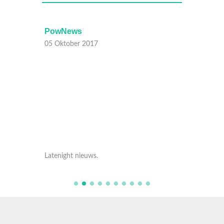
PowNews
PowN
05 Oktober 2017
05 Okt
Latenight nieuws.
Latenig