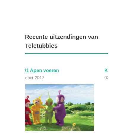
Recente uitzendingen van
Teletubbies
Kling klokjes kling
Getal 
02 September 2017
15 Aug