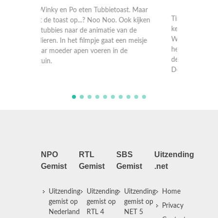
t. Maar
Tinky Winky vindt een cadeau bij de
Er zijn 
k kijken
kerstboom. Het cadeau is voor Tinky
Teletubb
 de
Winky! Het is een ster. De ster zweeft van
stuitert
 meisje
het huis naar buiten. Alle Teletubbies zien
acht bl
de ster. Ze kijken waar de ster naartoe gaat.
keer een
De ster blijft boven d ...
kinderen
NPO
RTL
SBS
Uitzending
Gemist
Gemist
Gemist
.net
Uitzending
Uitzending
Uitzending
Home
gemist op
gemist op
gemist op
Privacy
Nederland
RTL 4
NET 5