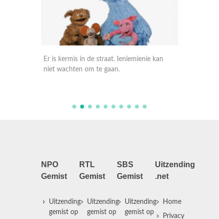
Er is kermis in de straat. Ieniemienie kan
Pino hee
niet wachten om te gaan.
spellet
NPO
RTL
SBS
Uitzending
Gemist
Gemist
Gemist
.net
Uitzending
Uitzending
Uitzending
Home
gemist op
gemist op
gemist op
Privacy