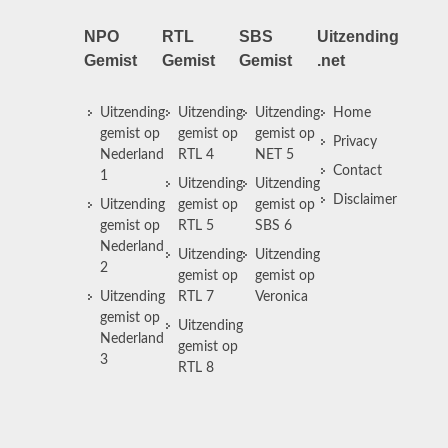
NPO
RTL
SBS
Uitzending
Gemist
Gemist
Gemist
.net
Uitzending
Uitzending
Uitzending
Home
gemist op
gemist op
gemist op
Privacy
Nederland
RTL 4
NET 5
Contact
1
Uitzending
Uitzending
Disclaimer
Uitzending
gemist op
gemist op
gemist op
RTL 5
SBS 6
Nederland
Uitzending
Uitzending
2
gemist op
gemist op
Uitzending
RTL 7
Veronica
gemist op
Uitzending
Nederland
gemist op
3
RTL 8