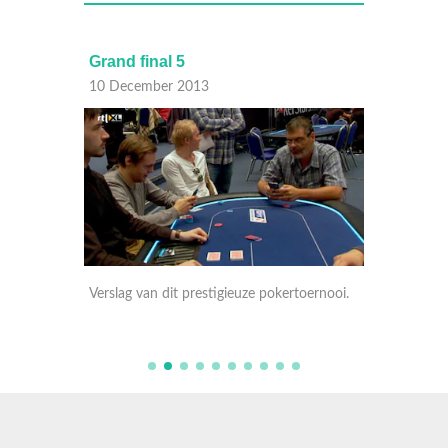
Grand final 5
Grand 
10 December 2013
03 Dec
oernooi.
Verslag van dit prestigieuze pokertoernooi.
Verslag