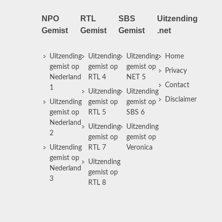
NPO
RTL
SBS
Uitzending
Gemist
Gemist
Gemist
.net
Uitzending
Uitzending
Uitzending
Home
gemist op
gemist op
gemist op
Privacy
Nederland
RTL 4
NET 5
Contact
1
Uitzending
Uitzending
Disclaimer
Uitzending
gemist op
gemist op
gemist op
RTL 5
SBS 6
Nederland
Uitzending
Uitzending
2
gemist op
gemist op
Uitzending
RTL 7
Veronica
gemist op
Uitzending
Nederland
gemist op
3
RTL 8