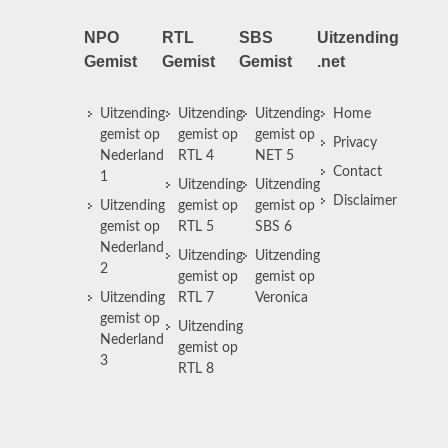
NPO
RTL
SBS
Uitzending
Gemist
Gemist
Gemist
.net
Uitzending
Uitzending
Uitzending
Home
gemist op
gemist op
gemist op
Privacy
Nederland
RTL 4
NET 5
Contact
1
Uitzending
Uitzending
Disclaimer
Uitzending
gemist op
gemist op
gemist op
RTL 5
SBS 6
Nederland
Uitzending
Uitzending
2
gemist op
gemist op
Uitzending
RTL 7
Veronica
gemist op
Uitzending
Nederland
gemist op
3
RTL 8