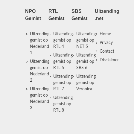
NPO
RTL
SBS
Uitzending
Gemist
Gemist
Gemist
.net
Uitzending
Uitzending
Uitzending
Home
gemist op
gemist op
gemist op
Privacy
Nederland
RTL 4
NET 5
Contact
1
Uitzending
Uitzending
Disclaimer
Uitzending
gemist op
gemist op
gemist op
RTL 5
SBS 6
Nederland
Uitzending
Uitzending
2
gemist op
gemist op
Uitzending
RTL 7
Veronica
gemist op
Uitzending
Nederland
gemist op
3
RTL 8