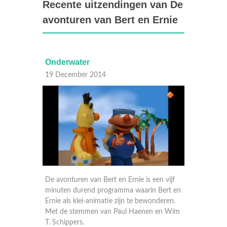
Recente uitzendingen van De
avonturen van Bert en Ernie
Piraten
1
18 December 2014
01
 is een vijf
De avonturen van Bert en Ernie is een vijf
Ti
aarin Bert en
minuten durend programma waarin Bert en
Be
 bewonderen.
Ernie als klei-animatie zijn te bewonderen.
aenen en Wim
Met de stemmen van Paul Haenen en Wim