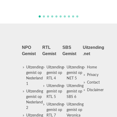
T. Schippers.
NPO
RTL
SBS
Uitzending
Gemist
Gemist
Gemist
.net
Uitzending
Uitzending
Uitzending
Home
gemist op
gemist op
gemist op
Privacy
Nederland
RTL 4
NET 5
Contact
1
Uitzending
Uitzending
Disclaimer
Uitzending
gemist op
gemist op
gemist op
RTL 5
SBS 6
Nederland
Uitzending
Uitzending
2
gemist op
gemist op
Uitzending
RTL 7
Veronica