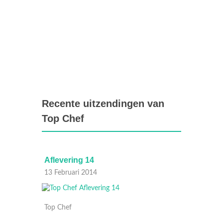
Recente uitzendingen van
Top Chef
Aflevering 14
Afleve
13 Februari 2014
12 Febr
Top Chef
Top Ch