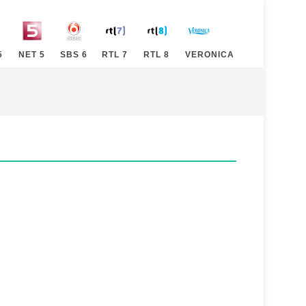
5
NET 5
SBS 6
RTL 7
RTL 8
VERONICA