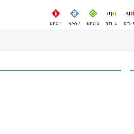
NPO 1
NPO 2
NPO 3
RTL 4
RTL 