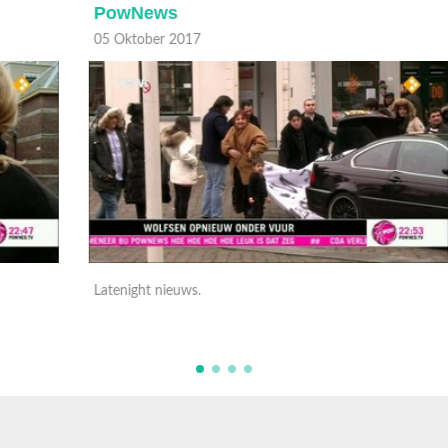
PowNews
05 Oktober 2017
0
Latenight nieuws.
L