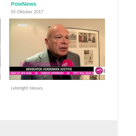
PowNews
PowNe
5 Oktober 2017
05 Oktobe
atenight nieuws.
Latenight 