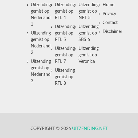
Uitzending
Uitzending
Uitzending
Home
gemist op
gemist op
gemist op
Privacy
Nederland
RTL 4
NET 5
Contact
1
Uitzending
Uitzending
Disclaimer
Uitzending
gemist op
gemist op
gemist op
RTL 5
SBS 6
Nederland
Uitzending
Uitzending
2
gemist op
gemist op
Uitzending
RTL 7
Veronica
gemist op
Uitzending
Nederland
gemist op
3
RTL 8
COPYRIGHT © 2026
UITZENDING.NET