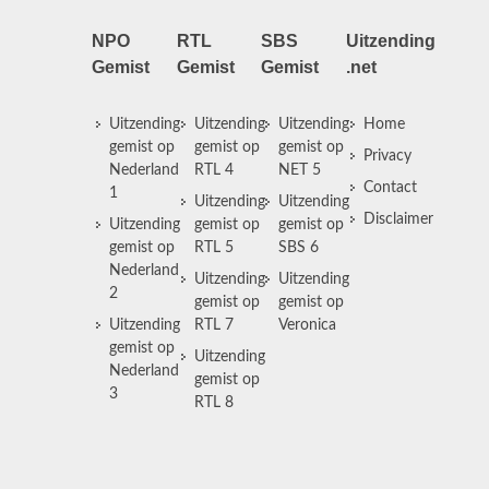
NPO
RTL
SBS
Uitzending
Gemist
Gemist
Gemist
.net
Uitzending
Uitzending
Uitzending
Home
gemist op
gemist op
gemist op
Privacy
Nederland
RTL 4
NET 5
Contact
1
Uitzending
Uitzending
Disclaimer
Uitzending
gemist op
gemist op
gemist op
RTL 5
SBS 6
Nederland
Uitzending
Uitzending
2
gemist op
gemist op
Uitzending
RTL 7
Veronica
gemist op
Uitzending
Nederland
gemist op
3
RTL 8