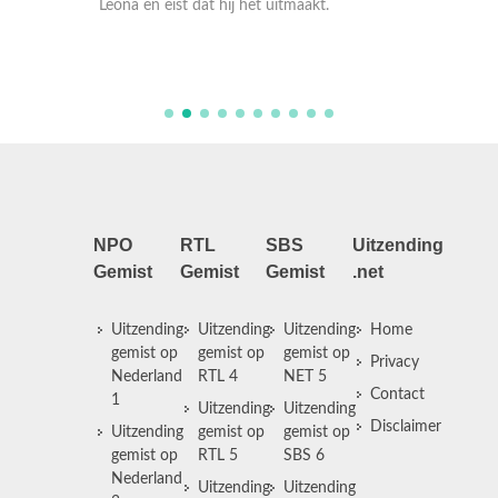
voor Joy
NPO
RTL
SBS
Uitzending
Gemist
Gemist
Gemist
.net
Uitzending
Uitzending
Uitzending
Home
gemist op
gemist op
gemist op
Privacy
Nederland
RTL 4
NET 5
Contact
1
Uitzending
Uitzending
Disclaimer
Uitzending
gemist op
gemist op
gemist op
RTL 5
SBS 6
Nederland
Uitzending
Uitzending