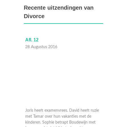
Recente uitzendingen van
Divorce
Afl. 12
Afl. 11
28 Augustus 2016
21 Aug
jn
Joris heeft examenvrees. David heeft ruzie
Boudewi
 Sophie
met Tamar over hun vakanties met de
David e
m
kinderen. Sophie betrapt Boudewijn met
Hetty w
 een
Leona en eist dat hij het uitmaakt.