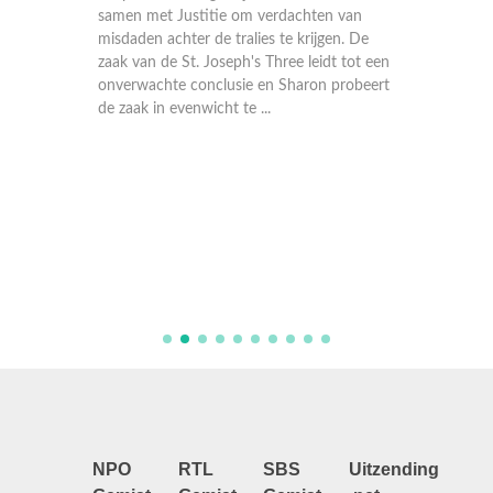
van
samen met Justitie om verdachten van
n. De
misdaden achter de tralies te krijgen. De
rieuze
zaak van de St. Joseph's Three leidt tot een
aak
onverwachte conclusie en Sharon probeert
de zaak in evenwicht te ...
De poli
samen m
misdaden
hij te 
persoonl
verdwijn
NPO
RTL
SBS
Uitzending