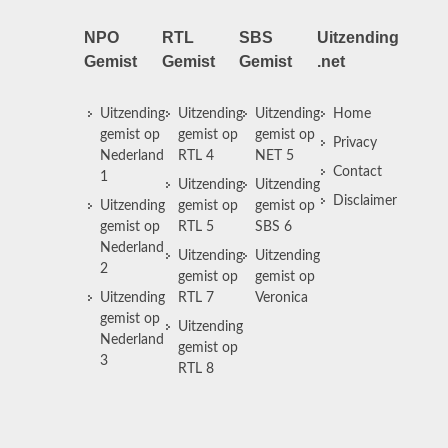
NPO
RTL
SBS
Uitzending
Gemist
Gemist
Gemist
.net
Uitzending
Uitzending
Uitzending
Home
gemist op
gemist op
gemist op
Privacy
Nederland
RTL 4
NET 5
Contact
1
Uitzending
Uitzending
Disclaimer
Uitzending
gemist op
gemist op
gemist op
RTL 5
SBS 6
Nederland
Uitzending
Uitzending
2
gemist op
gemist op
Uitzending
RTL 7
Veronica
gemist op
Uitzending
Nederland
gemist op
3
RTL 8