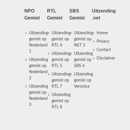
NPO
RTL
SBS
Uitzending
Gemist
Gemist
Gemist
.net
Uitzending
Uitzending
Uitzending
Home
gemist op
gemist op
gemist op
Privacy
Nederland
RTL 4
NET 5
Contact
1
Uitzending
Uitzending
Disclaimer
Uitzending
gemist op
gemist op
gemist op
RTL 5
SBS 6
Nederland
Uitzending
Uitzending
2
gemist op
gemist op
Uitzending
RTL 7
Veronica
gemist op
Uitzending
Nederland
gemist op
3
RTL 8