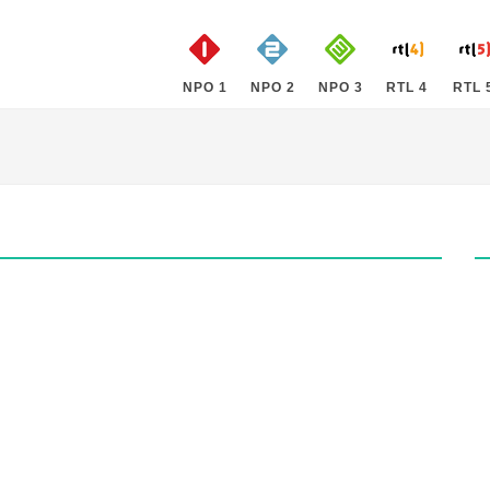
NPO 1
NPO 2
NPO 3
RTL 4
RTL 