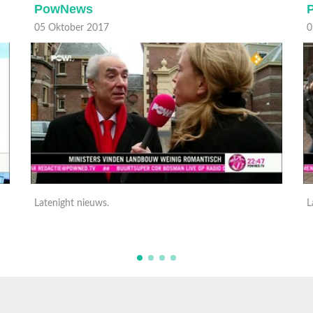
PowNews
05 Oktober 2017
0
Latenight nieuws.
L