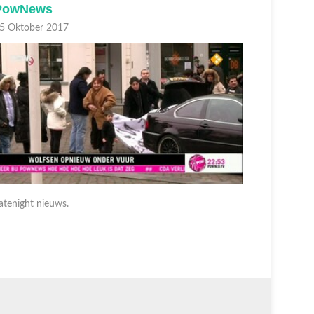
PowNews
PowNe
5 Oktober 2017
05 Oktobe
atenight nieuws.
Latenight 