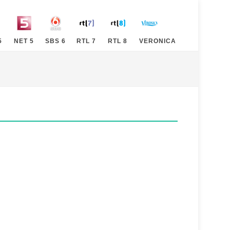
5
NET 5
SBS 6
RTL 7
RTL 8
VERONICA