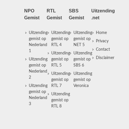
NPO
RTL
SBS
Uitzending
Gemist
Gemist
Gemist
.net
Uitzending
Uitzending
Uitzending
Home
gemist op
gemist op
gemist op
Privacy
Nederland
RTL 4
NET 5
Contact
1
Uitzending
Uitzending
Disclaimer
Uitzending
gemist op
gemist op
gemist op
RTL 5
SBS 6
Nederland
Uitzending
Uitzending
2
gemist op
gemist op
Uitzending
RTL 7
Veronica
gemist op
Uitzending
Nederland
gemist op
3
RTL 8