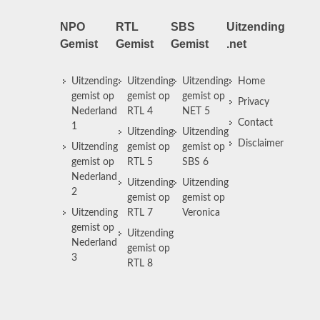
NPO
RTL
SBS
Uitzending
Gemist
Gemist
Gemist
.net
Uitzending
Uitzending
Uitzending
Home
gemist op
gemist op
gemist op
Privacy
Nederland
RTL 4
NET 5
Contact
1
Uitzending
Uitzending
Disclaimer
Uitzending
gemist op
gemist op
gemist op
RTL 5
SBS 6
Nederland
Uitzending
Uitzending
2
gemist op
gemist op
Uitzending
RTL 7
Veronica
gemist op
Uitzending
Nederland
gemist op
3
RTL 8