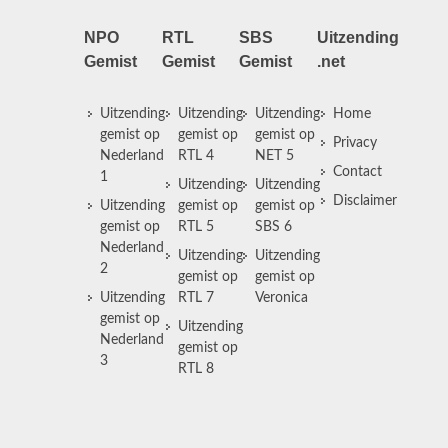
NPO
RTL
SBS
Uitzending
Gemist
Gemist
Gemist
.net
Uitzending
Uitzending
Uitzending
Home
gemist op
gemist op
gemist op
Privacy
Nederland
RTL 4
NET 5
Contact
1
Uitzending
Uitzending
Disclaimer
Uitzending
gemist op
gemist op
gemist op
RTL 5
SBS 6
Nederland
Uitzending
Uitzending
2
gemist op
gemist op
Uitzending
RTL 7
Veronica
gemist op
Uitzending
Nederland
gemist op
3
RTL 8