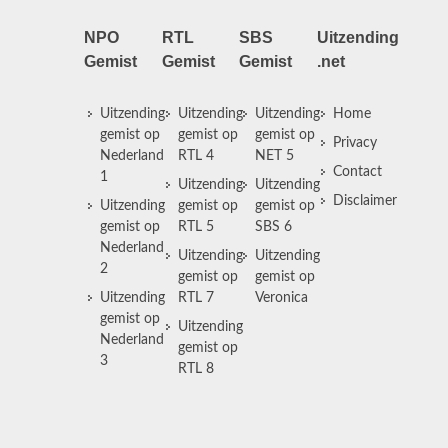
NPO
RTL
SBS
Uitzending
Gemist
Gemist
Gemist
.net
Uitzending
Uitzending
Uitzending
Home
gemist op
gemist op
gemist op
Privacy
Nederland
RTL 4
NET 5
Contact
1
Uitzending
Uitzending
Disclaimer
Uitzending
gemist op
gemist op
gemist op
RTL 5
SBS 6
Nederland
Uitzending
Uitzending
2
gemist op
gemist op
Uitzending
RTL 7
Veronica
gemist op
Uitzending
Nederland
gemist op
3
RTL 8