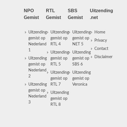
NPO
RTL
SBS
Uitzending
Gemist
Gemist
Gemist
.net
Uitzending
Uitzending
Uitzending
Home
gemist op
gemist op
gemist op
Privacy
Nederland
RTL 4
NET 5
Contact
1
Uitzending
Uitzending
Disclaimer
Uitzending
gemist op
gemist op
gemist op
RTL 5
SBS 6
Nederland
Uitzending
Uitzending
2
gemist op
gemist op
Uitzending
RTL 7
Veronica
gemist op
Uitzending
Nederland
gemist op
3
RTL 8