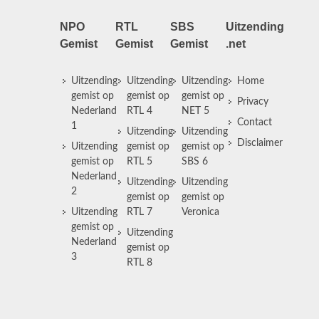
NPO
RTL
SBS
Uitzending
Gemist
Gemist
Gemist
.net
Uitzending
Uitzending
Uitzending
Home
gemist op
gemist op
gemist op
Privacy
Nederland
RTL 4
NET 5
Contact
1
Uitzending
Uitzending
Disclaimer
Uitzending
gemist op
gemist op
gemist op
RTL 5
SBS 6
Nederland
Uitzending
Uitzending
2
gemist op
gemist op
Uitzending
RTL 7
Veronica
gemist op
Uitzending
Nederland
gemist op
3
RTL 8