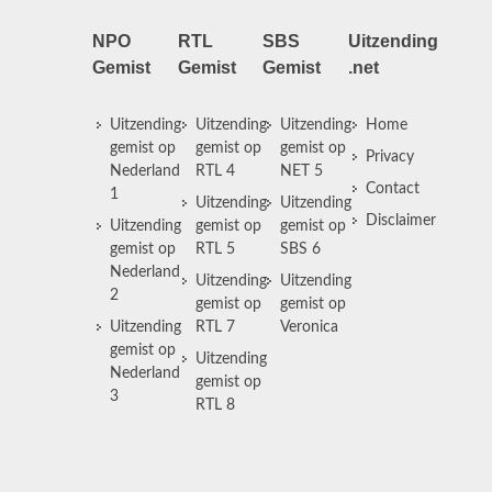
NPO
RTL
SBS
Uitzending
Gemist
Gemist
Gemist
.net
Uitzending
Uitzending
Uitzending
Home
gemist op
gemist op
gemist op
Privacy
Nederland
RTL 4
NET 5
Contact
1
Uitzending
Uitzending
Disclaimer
Uitzending
gemist op
gemist op
gemist op
RTL 5
SBS 6
Nederland
Uitzending
Uitzending
2
gemist op
gemist op
Uitzending
RTL 7
Veronica
gemist op
Uitzending
Nederland
gemist op
3
RTL 8