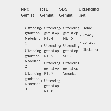
NPO
RTL
SBS
Uitzending
Gemist
Gemist
Gemist
.net
Uitzending
Uitzending
Uitzending
Home
gemist op
gemist op
gemist op
Privacy
Nederland
RTL 4
NET 5
Contact
1
Uitzending
Uitzending
Disclaimer
Uitzending
gemist op
gemist op
gemist op
RTL 5
SBS 6
Nederland
Uitzending
Uitzending
2
gemist op
gemist op
Uitzending
RTL 7
Veronica
gemist op
Uitzending
Nederland
gemist op
3
RTL 8