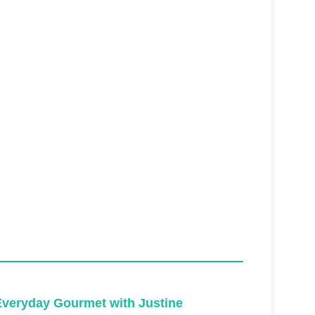
Everyday Gourmet with Justine
Everyda