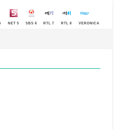
5
NET 5
SBS 6
RTL 7
RTL 8
VERONICA