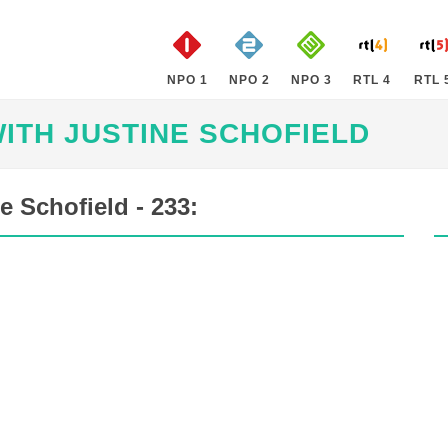
NPO 1
NPO 2
NPO 3
RTL 4
RTL 
ITH JUSTINE SCHOFIELD
 Schofield - 233: