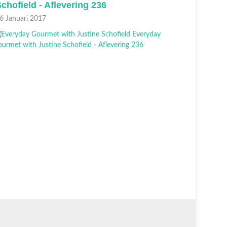
chofield - Aflevering 236
Schofie
6 Januari 2017
13 Januari