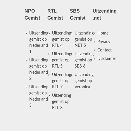
NPO
RTL
SBS
Uitzending
Gemist
Gemist
Gemist
.net
Uitzending
Uitzending
Uitzending
Home
gemist op
gemist op
gemist op
Privacy
Nederland
RTL 4
NET 5
Contact
1
Uitzending
Uitzending
Disclaimer
Uitzending
gemist op
gemist op
gemist op
RTL 5
SBS 6
Nederland
Uitzending
Uitzending
2
gemist op
gemist op
Uitzending
RTL 7
Veronica
gemist op
Uitzending
Nederland
gemist op
3
RTL 8