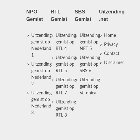
NPO
RTL
SBS
Uitzending
Gemist
Gemist
Gemist
.net
Uitzending
Uitzending
Uitzending
Home
gemist op
gemist op
gemist op
Privacy
Nederland
RTL 4
NET 5
Contact
1
Uitzending
Uitzending
Disclaimer
Uitzending
gemist op
gemist op
gemist op
RTL 5
SBS 6
Nederland
Uitzending
Uitzending
2
gemist op
gemist op
Uitzending
RTL 7
Veronica
gemist op
Uitzending
Nederland
gemist op
3
RTL 8