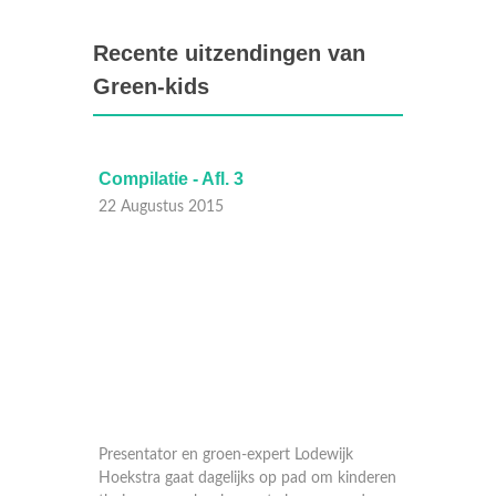
Recente uitzendingen van
Green-kids
Compilatie - Afl. 3
Compila
22 Augustus 2015
15 Aug
jk
Presentator en groen-expert Lodewijk
Present
kinderen
Hoekstra gaat dagelijks op pad om kinderen
Hoekstr
er de