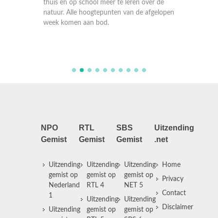
thuis en op school meer te leren over de
thuis e
fgelopen
natuur. Alle hoogtepunten van de afgelopen
natuur.
week komen aan bod.
week k
NPO
RTL
SBS
Uitzending
Gemist
Gemist
Gemist
.net
Uitzending
Uitzending
Uitzending
Home
gemist op
gemist op
gemist op
Privacy
Nederland
RTL 4
NET 5
Contact
1
Uitzending
Uitzending
Disclaimer
Uitzending
gemist op
gemist op