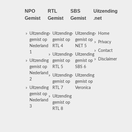
NPO
RTL
SBS
Uitzending
Gemist
Gemist
Gemist
.net
Uitzending
Uitzending
Uitzending
Home
gemist op
gemist op
gemist op
Privacy
Nederland
RTL 4
NET 5
Contact
1
Uitzending
Uitzending
Disclaimer
Uitzending
gemist op
gemist op
gemist op
RTL 5
SBS 6
Nederland
Uitzending
Uitzending
2
gemist op
gemist op
Uitzending
RTL 7
Veronica
gemist op
Uitzending
Nederland
gemist op
3
RTL 8