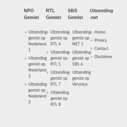
NPO
RTL
SBS
Uitzending
Gemist
Gemist
Gemist
.net
Uitzending
Uitzending
Uitzending
Home
gemist op
gemist op
gemist op
Privacy
Nederland
RTL 4
NET 5
Contact
1
Uitzending
Uitzending
Disclaimer
Uitzending
gemist op
gemist op
gemist op
RTL 5
SBS 6
Nederland
Uitzending
Uitzending
2
gemist op
gemist op
Uitzending
RTL 7
Veronica
gemist op
Uitzending
Nederland
gemist op
3
RTL 8