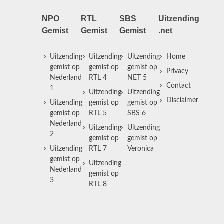
NPO
RTL
SBS
Uitzending
Gemist
Gemist
Gemist
.net
Uitzending
Uitzending
Uitzending
Home
gemist op
gemist op
gemist op
Privacy
Nederland
RTL 4
NET 5
Contact
1
Uitzending
Uitzending
Disclaimer
Uitzending
gemist op
gemist op
gemist op
RTL 5
SBS 6
Nederland
Uitzending
Uitzending
2
gemist op
gemist op
Uitzending
RTL 7
Veronica
gemist op
Uitzending
Nederland
gemist op
3
RTL 8