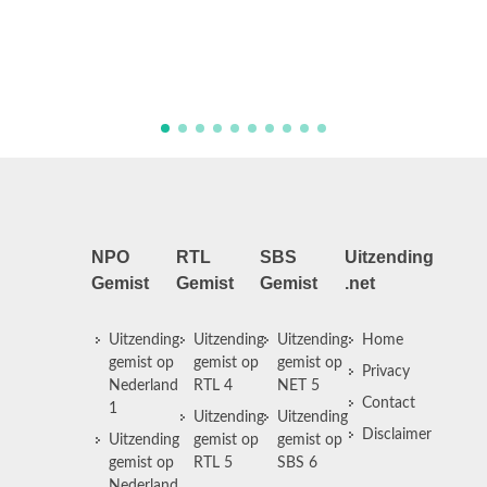
broer Raymond. Een vrouw wordt in een
druk bezochte bar vermoord. Delko verlies
door roekeloos gedrag zijn badge. Deze
wordt vervolgens ge ...
NPO
RTL
SBS
Uitzending
Gemist
Gemist
Gemist
.net
Uitzending
Uitzending
Uitzending
Home
gemist op
gemist op
gemist op
Privacy
Nederland
RTL 4
NET 5
Contact
1
Uitzending
Uitzending
Disclaimer
Uitzending
gemist op
gemist op
gemist op
RTL 5
SBS 6
Nederland