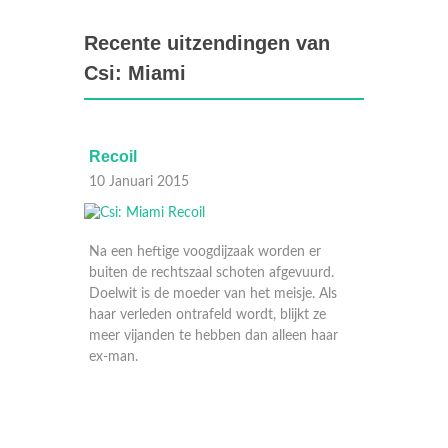
Recente uitzendingen van
Csi: Miami
Killer date
10 Januari 2015
dijzaak worden er
l schoten afgevuurd.
r van het meisje. Als
eld wordt, blijkt ze
bben dan alleen haar
Horatio's leven verandert compleet als hij
nieuwe informatie krijgt over zijn overlede