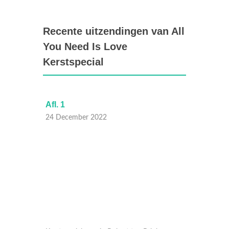
Recente uitzendingen van All
You Need Is Love
Kerstspecial
Afl. 1
Afl. 1
24 December 2022
24 Dec
nk samen
Kerstspecial waarin Robert ten Brink samen