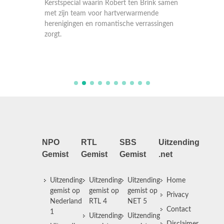
Kerstsp
de
met zijn team voor hartverwarmende
met zij
singen
herenigingen en romantische verrassingen
herenig
alleen
zorgt.
Want ni
NPO
RTL
SBS
Uitzending
Gemist
Gemist
Gemist
.net
Uitzending
Uitzending
Uitzending
Home
gemist op
gemist op
gemist op
Privacy
Nederland
RTL 4
NET 5
Contact
1
Uitzending
Uitzending