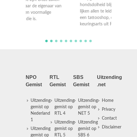
hondsdolheid blijken te zijn. Deze zaken
Grissom
r van
lijken allen te leiden naar de eigenaar van
besliss
een tattooshop, die een voormalige
de dood
keuringsarts uit Reno die is.
is gevon
NPO
RTL
SBS
Uitzending
Gemist
Gemist
Gemist
.net
Uitzending
Uitzending
Uitzending
Home
gemist op
gemist op
gemist op
Privacy
Nederland
RTL 4
NET 5
Contact
1
Uitzending
Uitzending
Disclaimer
Uitzending
gemist op
gemist op
gemist op
RTL 5
SBS 6