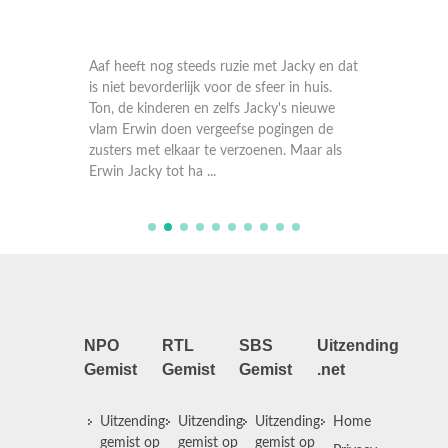
 dat ze
Aaf heeft nog steeds ruzie met Jacky en dat
Jacky de
s meer
is niet bevorderlijk voor de sfeer in huis.
gevonde
oeder en
Ton, de kinderen en zelfs Jacky's nieuwe
dolgraa
aar
vlam Erwin doen vergeefse pogingen de
het ant
eeft,
zusters met elkaar te verzoenen. Maar als
dat Aaf 
Erwin Jacky tot ha ...
bemoeit.
NPO
RTL
SBS
Uitzending
Gemist
Gemist
Gemist
.net
Uitzending
Uitzending
Uitzending
Home
gemist op
gemist op
gemist op