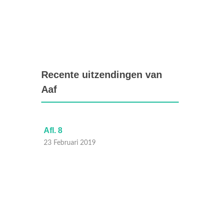
Recente uitzendingen van
Aaf
Afl. 8
Afl. 6
23 Februari 2019
16 Febr