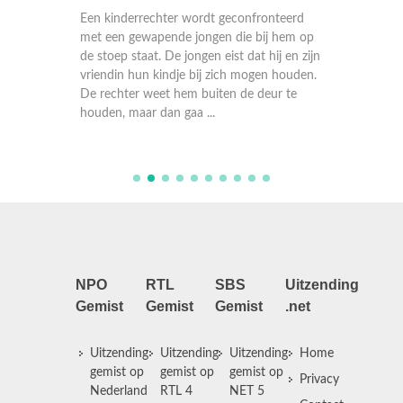
ment dat
Een kinderrechter wordt geconfronteerd
Een geh
met een gewapende jongen die bij hem op
met zak
de stoep staat. De jongen eist dat hij en zijn
verdrag
osief
vriendin hun kindje bij zich mogen houden.
verdwen
et alles
De rechter weet hem buiten de deur te
bewezen
houden, maar dan gaa ...
die niet
NPO
RTL
SBS
Uitzending
Gemist
Gemist
Gemist
.net
Uitzending
Uitzending
Uitzending
Home
gemist op
gemist op
gemist op
Privacy
Nederland
RTL 4
NET 5