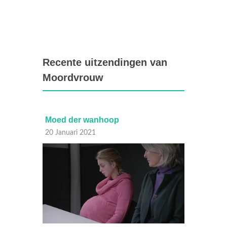
Recente uitzendingen van
Moordvrouw
Moed der wanhoop
Hoog v
20 Januari 2021
18 Janu