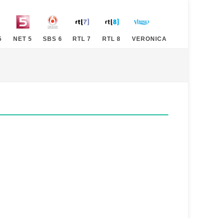
5
NET 5
SBS 6
RTL 7
RTL 8
VERONICA