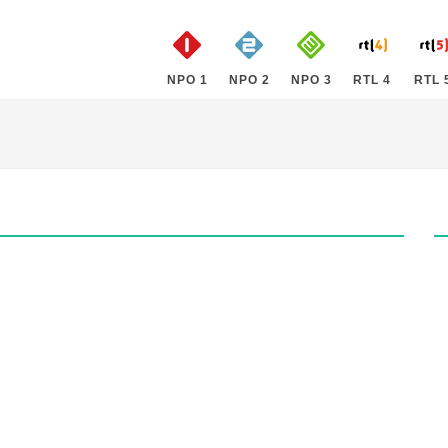
NPO 1
NPO 2
NPO 3
RTL 4
RTL 