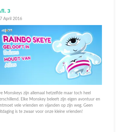
fl. 3
Afl. 2
7 April 2016
17 April 2
e Monskeys zijn allemaal hetzelfde maar toch heel
erschillend. Elke Monskey beleeft zijn eigen avontuur en
De Monskey
ntmoet vele vrienden en vijanden op zijn weg. Geen
verschille
itdaging is te zwaar voor onze kleine vrienden!
ontmoet ve
uitdaging 