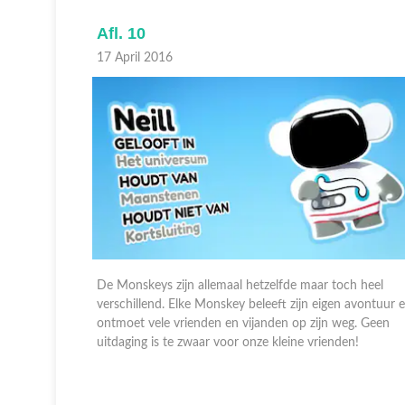
Afl. 10
17 April 2016
h heel
De Monskeys zijn allemaal hetzelfde maar toch heel
avontuur en
verschillend. Elke Monskey beleeft zijn eigen avontuur 
g. Geen
ontmoet vele vrienden en vijanden op zijn weg. Geen
n!
uitdaging is te zwaar voor onze kleine vrienden!