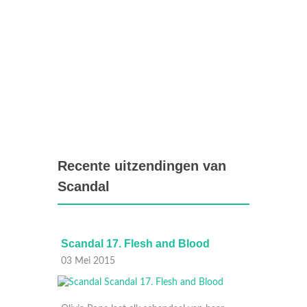
Recente uitzendingen van
Scandal
e and
Scandal 17. Flesh and Blood
Scand
Out
03 Mei 2015
19 Apri