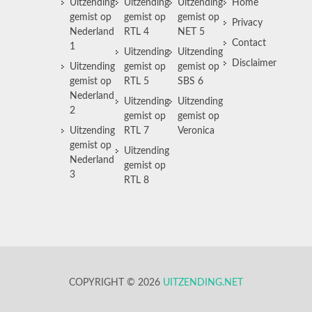
Uitzending
Uitzending
Uitzending
Home
gemist op
gemist op
gemist op
Privacy
Nederland
RTL 4
NET 5
Contact
1
Uitzending
Uitzending
Disclaimer
Uitzending
gemist op
gemist op
gemist op
RTL 5
SBS 6
Nederland
Uitzending
Uitzending
2
gemist op
gemist op
Uitzending
RTL 7
Veronica
gemist op
Uitzending
Nederland
gemist op
3
RTL 8
COPYRIGHT © 2026
UITZENDING.NET