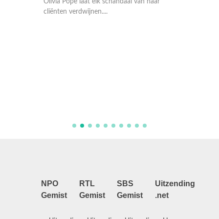
Olivia Pope laat elk schandaal van haar
cliënten verdwijnen....
aar
Olivia P
cliënten
NPO
RTL
SBS
Uitzending
Gemist
Gemist
Gemist
.net