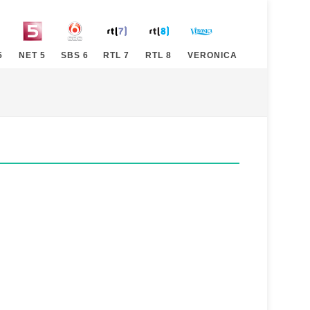
5
NET 5
SBS 6
RTL 7
RTL 8
VERONICA