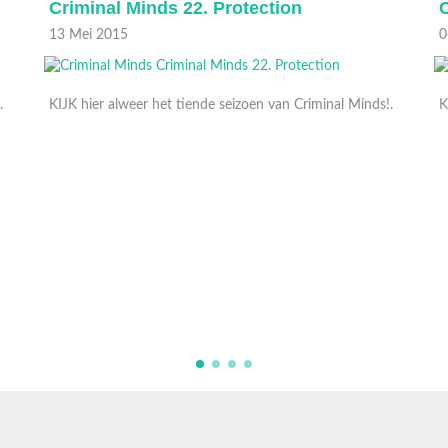
Criminal Minds 21. Mr. Scratch
C
06 Mei 2015
2
!.
KIJK hier alweer het tiende seizoen van Criminal Minds!.
K