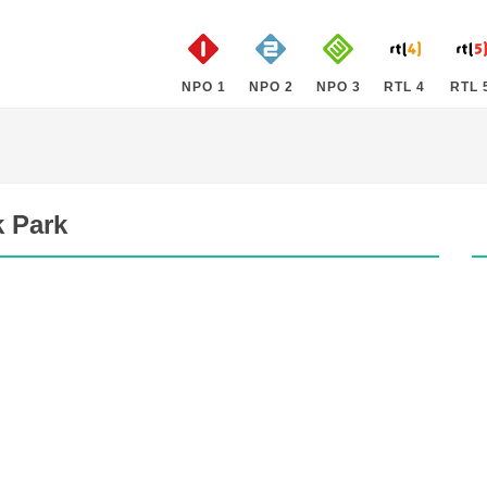
NPO 1
NPO 2
NPO 3
RTL 4
RTL 
k Park