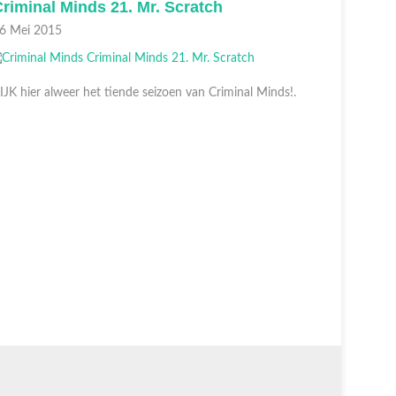
riminal Minds 20. A Place at the Table
Crimina
9 April 2015
21 April 2
IJK hier alweer het tiende seizoen van Criminal Minds!.
KIJK hier 