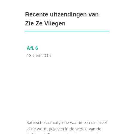
Recente uitzendingen van
Zie Ze Vliegen
Afl. 6
Afl. 6
13 Juni 2015
13 Juni
xclusief
Satirische comedyserie waarin een exclusief
Satiris
an de
kijkje wordt gegeven in de wereld van de
kijkje 
 weken