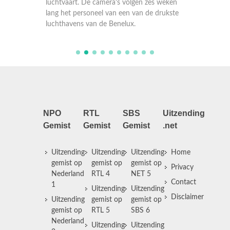
luchtvaart. De camera's volgen zes weken
luchtva
drukste
lang het personeel van een van de drukste
lang he
luchthavens van de Benelux.
luchtha
NPO
RTL
SBS
Uitzending
Gemist
Gemist
Gemist
.net
Uitzending
Uitzending
Uitzending
Home
gemist op
gemist op
gemist op
Privacy
Nederland
RTL 4
NET 5
Contact
1
Uitzending
Uitzending
Disclaimer
Uitzending
gemist op
gemist op
gemist op
RTL 5
SBS 6
Nederland
Uitzending
Uitzending