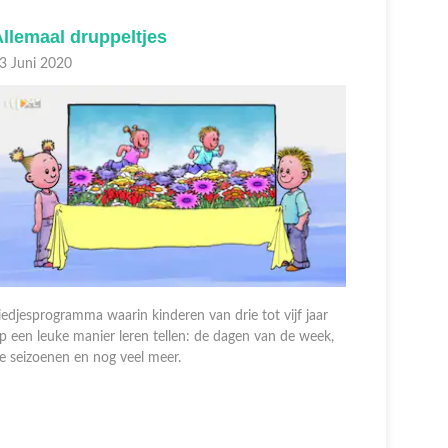
llemaal druppeltjes
Aardapp
3 Juni 2020
22 Juni 2
iedjesprogramma waarin kinderen van drie tot vijf jaar
p een leuke manier leren tellen: de dagen van de week,
Liedjespro
e seizoenen en nog veel meer.
op een leu
de seizoen