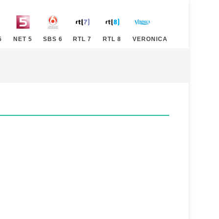
5
NET 5
SBS 6
RTL 7
RTL 8
VERONICA