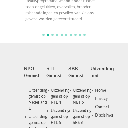
Reality
en,
zoals ongelukken, overvallen, branden,
zoals o
oos
mishandelingen en gevallen van zinloos
mishand
geweld worden gereconstrueerd.
geweld 
NPO
RTL
SBS
Uitzending
Gemist
Gemist
Gemist
.net
Uitzending
Uitzending
Uitzending
Home
gemist op
gemist op
gemist op
Privacy
Nederland
RTL 4
NET 5
Contact
1
Uitzending
Uitzending
Disclaimer
Uitzending
gemist op
gemist op
gemist op
RTL 5
SBS 6