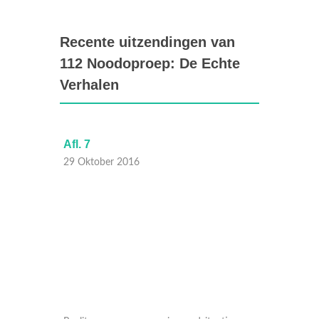
Recente uitzendingen van
112 Noodoproep: De Echte
Verhalen
Afl. 7
Afl. 6
29 Oktober 2016
23 Okt
ties
Realityprogramma waarin noodsituaties