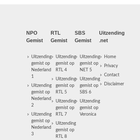
NPO
RTL
SBS
Uitzending
Gemist
Gemist
Gemist
.net
Uitzending
Uitzending
Uitzending
Home
gemist op
gemist op
gemist op
Privacy
Nederland
RTL 4
NET 5
Contact
1
Uitzending
Uitzending
Disclaimer
Uitzending
gemist op
gemist op
gemist op
RTL 5
SBS 6
Nederland
Uitzending
Uitzending
2
gemist op
gemist op
Uitzending
RTL 7
Veronica
gemist op
Uitzending
Nederland
gemist op
3
RTL 8