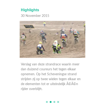
Highlights
16 Nov
30 November 2015
 meer
Verslag van deze strandrace waarin meer
aar
dan duizend coureurs het tegen elkaar
and
opnemen. Op het Scheveningse strand
aar en
strijden zij op twee wielen tegen elkaar en
jk één
de elementen tot er uiteindelijk Ã©Ã©n
rijder overblijft.